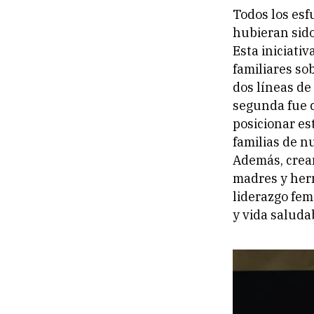
Todos los esf
hubieran sid
Esta iniciati
familiares s
dos líneas de
segunda fue 
posicionar es
familias de n
Además, cream
madres y herm
liderazgo fem
y vida saluda