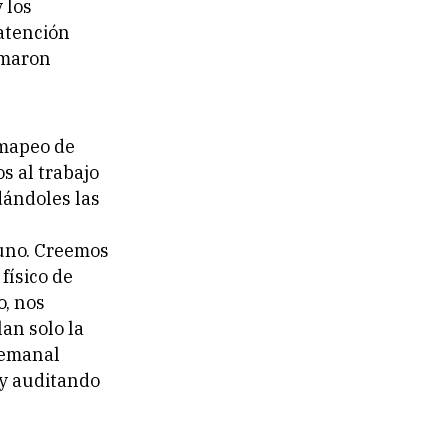
 los
atención
amaron
 mapeo de
os al trabajo
dándoles las
uno. Creemos
físico de
o, nos
an solo la
semanal
 y auditando