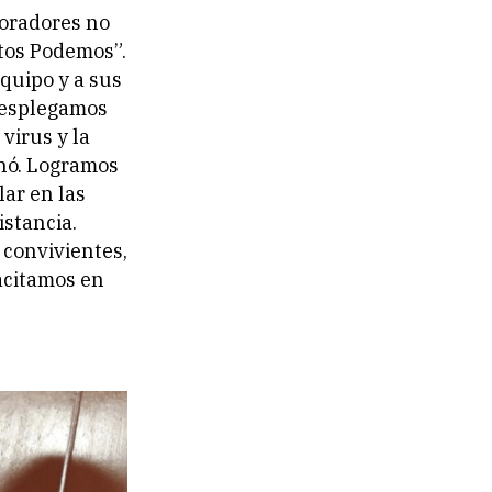
boradores no
tos Podemos”.
quipo y a sus
Desplegamos
virus y la
nó. Logramos
lar en las
stancia.
 convivientes,
acitamos en