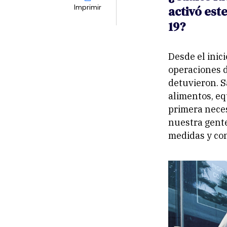
activó est
Imprimir
19?
Desde el inic
operaciones 
detuvieron. S
alimentos, e
primera neces
nuestra gente
medidas y con