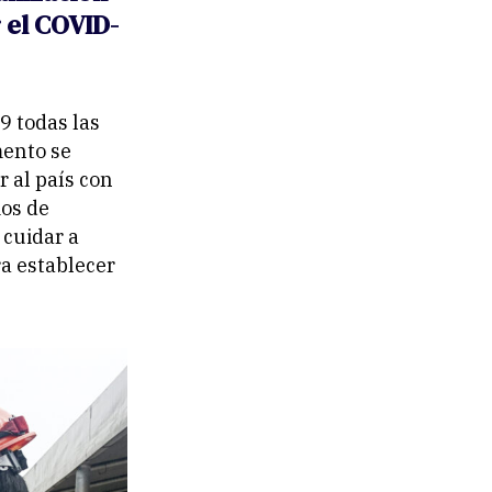
 el COVID-
9 todas las
mento se
 al país con
mos de
 cuidar a
a establecer