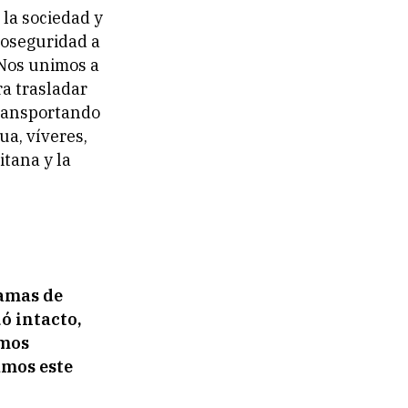
 la sociedad y
ioseguridad a
 Nos unimos a
a trasladar
transportando
a, víveres,
itana y la
amas de
ó intacto,
emos
amos este