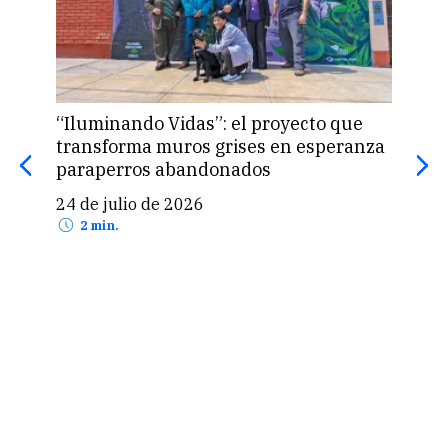
“Iluminando Vidas”: el proyecto que
Asoc
transforma muros grises en esperanza
infa
paraperros abandonados
crón
24 de julio de 2026
18 
2 min.