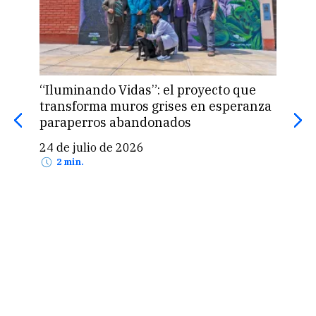
“Iluminando Vidas”: el proyecto que
Asoc
transforma muros grises en esperanza
infa
paraperros abandonados
crón
24 de julio de 2026
18 
2 min.