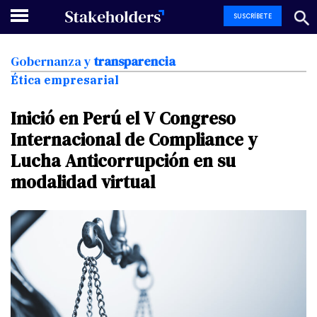
SUSCRÍBETE
Gobernanza
y
transparencia
Ética empresarial
Inició
en
Perú
el
V
Congreso
Internacional
de
Compliance
y
Lucha
Anticorrupción
en
su
modalidad
virtual