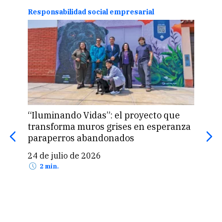
Responsabilidad social empresarial
Resp
“Iluminando Vidas”: el proyecto que
Asoc
transforma muros grises en esperanza
infa
paraperros abandonados
crón
24 de julio de 2026
18 
2 min.