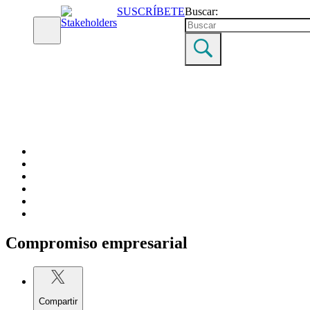
SUSCRÍBETE
Buscar:
Derechos humanos
Medio ambiente
Compromiso empresarial
Gobernanza y transparencia
Ciencia, innovación y tecnología
Políticas públicas
Compromiso
empresarial
Compartir