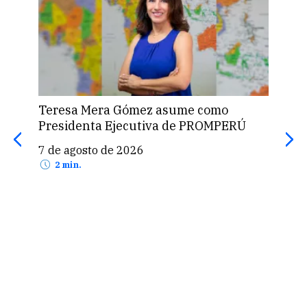
Teresa Mera Gómez asume como
ASU
Presidenta Ejecutiva de PROMPERÚ
est
para
7 de agosto de 2026
5 d
2 min.