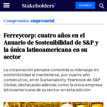
SUSCRÍBETE
Compromiso
empresarial
Ferreycorp:
cuatro
años
en
el
Anuario
de
Sostenibilidad
de
S&P
y
la
única
latinoamericana
en
su
sector
La corporación peruana consolida su liderazgo en
sostenibilidad al mantenerse, por cuarto año
consecutivo, en el Sustainability Yearbook de S&P
Global, destacando además como la única empresa
latinoamericana de su sector en esta edición.