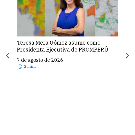
Teresa Mera Gómez asume como
ASU
Presidenta Ejecutiva de PROMPERÚ
est
para
7 de agosto de 2026
5 d
2 min.