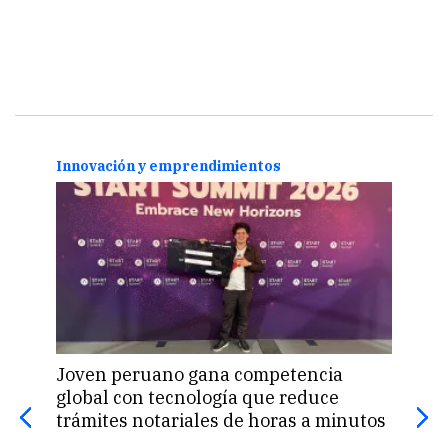
Innovación y emprendimientos
Inno
Joven peruano gana competencia
Incl
global con tecnología que reduce
desd
trámites notariales de horas a minutos
10 