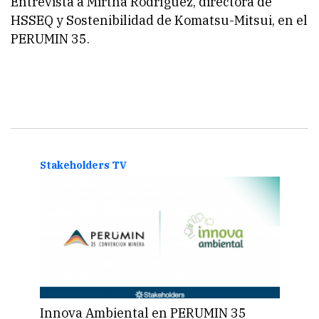
Entrevista a Mirtha Rodríguez, directora de
HSSEQ y Sostenibilidad de Komatsu-Mitsui, en el
PERUMIN 35.
Stakeholders TV
Stak
Innova Ambiental en PERUMIN 35
Emp