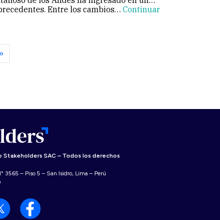
tañoso de los Andes ha ingresado en un
precedentes. Entre los cambios…
Continuar
»
 Stakeholders SAC – Todos los derechos
° 3565 – Piso 5 – San Isidro, Lima – Perú
0