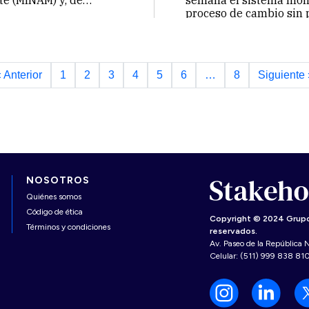
te (MINAM) y, de
semana el sistema mon
proceso de cambio sin 
 Anterior
1
2
3
4
5
6
…
8
Siguiente 
NOSOTROS
Quiénes somos
Código de ética
Copyright © 2024 Grupo
Términos y condiciones
reservados.
Av. Paseo de la República N
Celular: (511) 999 838 81