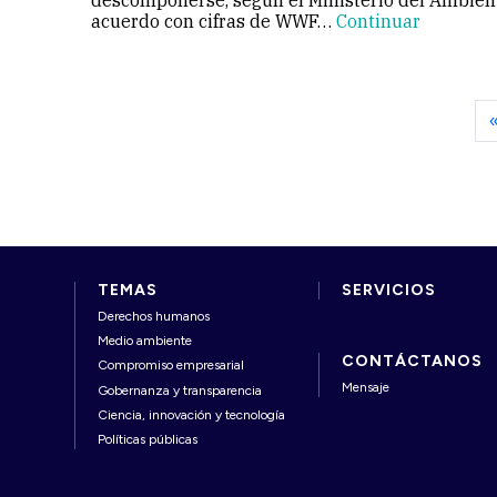
descomponerse, según el Ministerio del Ambien
acuerdo con cifras de WWF…
Continuar
«
TEMAS
SERVICIOS
Derechos humanos
Medio ambiente
CONTÁCTANOS
Compromiso empresarial
Mensaje
Gobernanza y transparencia
Ciencia, innovación y tecnología
Políticas públicas