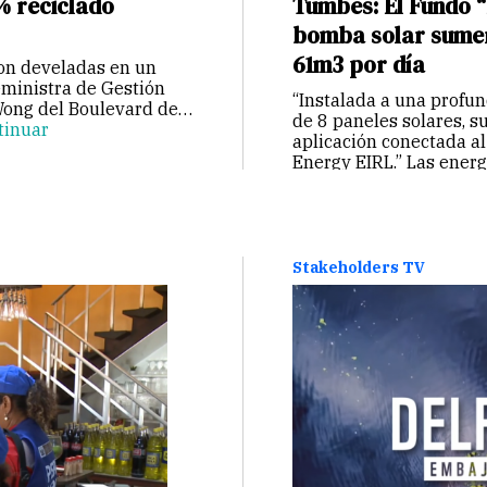
% reciclado
Tumbes: El Fundo “
bomba solar sumer
61m3 por día
ron develadas en un
eministra de Gestión
“Instalada a una profu
Wong del Boulevard de
de 8 paneles solares, s
tinuar
aplicación conectada al
Energy EIRL.” Las ener
Stakeholders TV