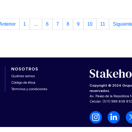
Anterior
1
…
6
7
8
9
10
11
Siguient
NOSOTROS
Quiénes somos
Código de ética
Copyright © 2024 Grupo
Términos y condiciones
reservados.
Av. Paseo de la República N
Celular: (511) 999 838 81