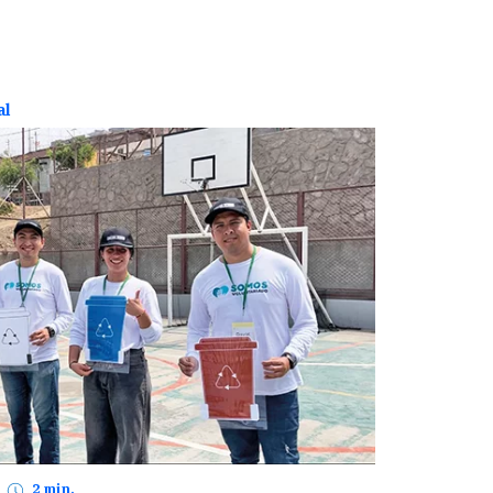
al
2 min.