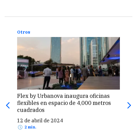
Otros
Otro
Flex by Urbanova inaugura oficinas
Otor
flexibles en espacio de 4,000 metros
de l
cuadrados
11 
12 de abril de 2024
2 min.