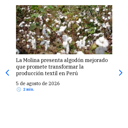
zan
La Molina presenta algodón mejorado
Com
ndo
que promete transformar la
mie
00
producción textil en Perú
en p
5 de agosto de 2026
5 d
2 min.