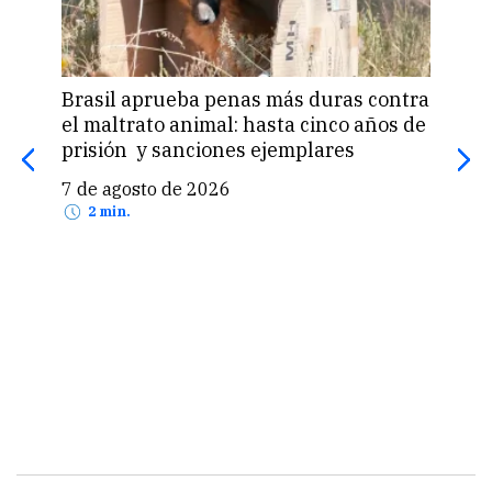
Brasil aprueba penas más duras contra
Una 
el maltrato animal: hasta cinco años de
«pas
prisión y sanciones ejemplares
pro
US$
7 de agosto de 2026
7 d
2 min.