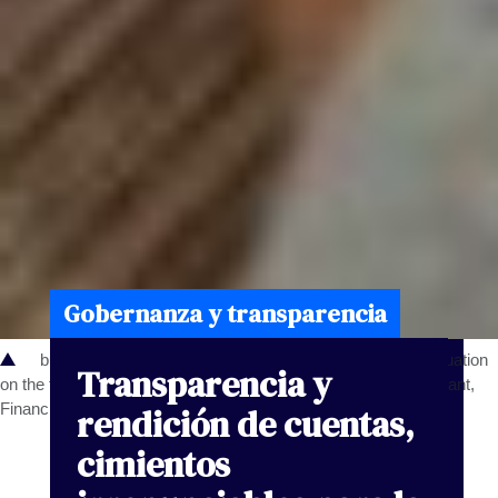
Gobernanza y transparencia
business adviser meeting to analyze and discuss the situation
Transparencia
y
on the financial report in the meeting room.Investment Consultant,
Financial advisor and accounting concept.
rendición
de
cuentas,
cimientos