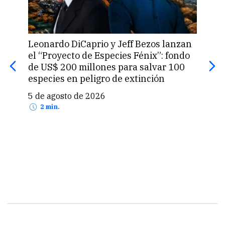
Leonardo DiCaprio y Jeff Bezos lanzan
La 
el “Proyecto de Especies Fénix”: fondo
que
de US$ 200 millones para salvar 100
prod
especies en peligro de extinción
5 d
5 de agosto de 2026
2 min.