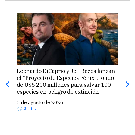
Leonardo DiCaprio y Jeff Bezos lanzan
La 
el “Proyecto de Especies Fénix”: fondo
que
de US$ 200 millones para salvar 100
prod
especies en peligro de extinción
5 d
5 de agosto de 2026
2 min.