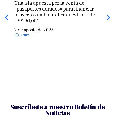
Perú y México ponen fin a cuatro años
S
ciar
de choques y reanudan relaciones
M
esde
diplomáticas
e
7 de agosto de 2026
2 min.
Suscríbete a nuestro Boletín de
Noticias