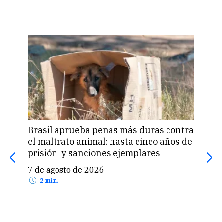
Brasil aprueba penas más duras contra
Una 
el maltrato animal: hasta cinco años de
«pas
prisión y sanciones ejemplares
pro
US$
7 de agosto de 2026
7 d
2 min.