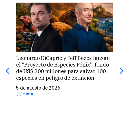
Leonardo DiCaprio y Jeff Bezos lanzan
La 
el “Proyecto de Especies Fénix”: fondo
que
de US$ 200 millones para salvar 100
prod
especies en peligro de extinción
5 d
5 de agosto de 2026
2 min.