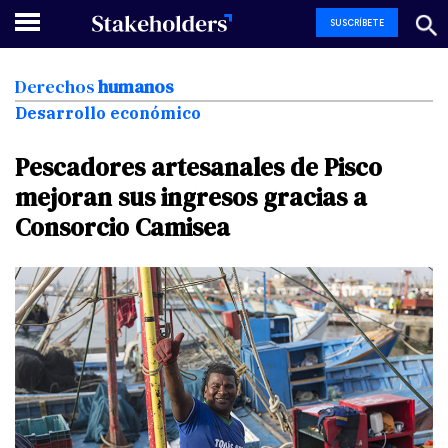
SUSCRÍBETE
Derechos
humanos
Desarrollo económico
Pescadores
artesanales
de
Pisco
mejoran
sus
ingresos
gracias
a
Consorcio
Camisea