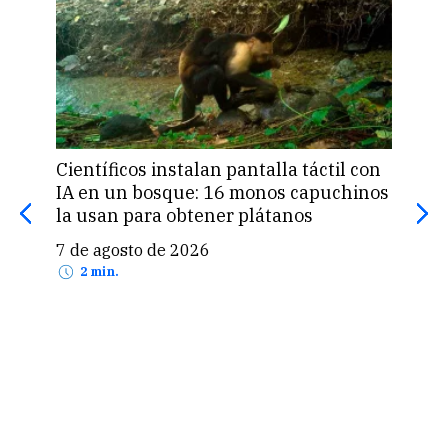
Científicos instalan pantalla táctil con
Pan
IA en un bosque: 16 monos capuchinos
man
la usan para obtener plátanos
Chi
7 de agosto de 2026
7 d
2 min.