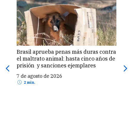
Brasil aprueba penas más duras contra
Una 
el maltrato animal: hasta cinco años de
«pas
prisión y sanciones ejemplares
pro
US$
7 de agosto de 2026
7 d
2 min.