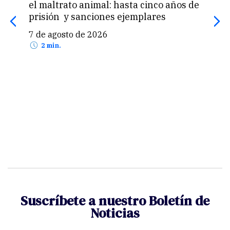
el maltrato animal: hasta cinco años de
«pas
prisión y sanciones ejemplares
pro
US$
7 de agosto de 2026
7 d
2 min.
Suscríbete a nuestro Boletín de
Noticias