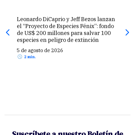
Leonardo DiCaprio y Jeff Bezos lanzan
La 
el “Proyecto de Especies Fénix”: fondo
que
de US$ 200 millones para salvar 100
prod
especies en peligro de extinción
5 d
5 de agosto de 2026
2 min.
Suscríbete a nuestro Boletín de