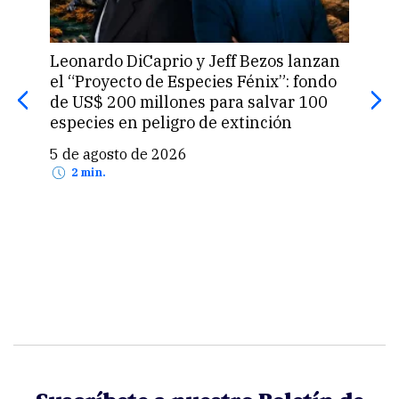
Leonardo DiCaprio y Jeff Bezos lanzan
La 
el “Proyecto de Especies Fénix”: fondo
que
de US$ 200 millones para salvar 100
prod
especies en peligro de extinción
5 d
5 de agosto de 2026
2 min.