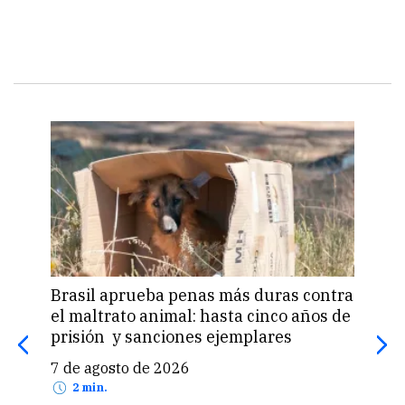
Brasil aprueba penas más duras contra
Una 
el maltrato animal: hasta cinco años de
«pas
prisión y sanciones ejemplares
pro
US$
7 de agosto de 2026
7 d
2 min.