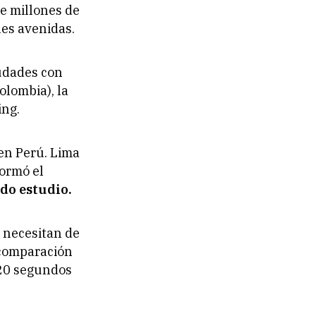
e millones de
les avenidas.
iudades con
olombia), la
ing.
 en Perú. Lima
formó el
o estudio.
e necesitan de
 comparación
 20 segundos