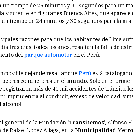
n un tiempo de 25 minutos y 30 segundos para un tr
 la siguiente en figurar es Buenos Aires, que aparece 
on un tiempo de 24 minutos y 30 segundos para la mis
ncipales razones para que los habitantes de Lima suf
ía tras días, todos los años, resaltan la falta de estr
emento del
parque automotor
en el Perú.
imposible dejar de resaltar que
Perú
está catalogado
n peores conductores en el
mundo
. Solo en el prime
e registraron más de 40 mil accidentes de tránsito, lo
n: imprudencia al conducir, exceso de velocidad, y m
l alcohol.
 el general de la Fundación
‘Transitemos’,
Alfonso Fl
n de Rafael López Aliaga, en la
Municipalidad Metro