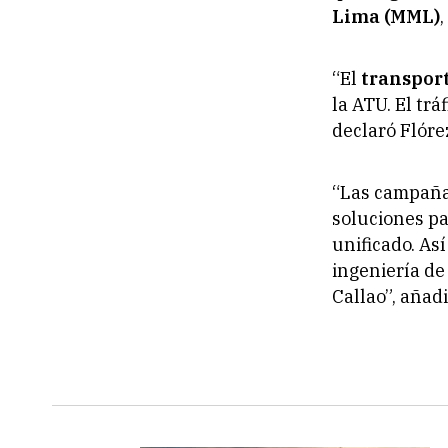
Lima (MML)
“El
transpor
la ATU. El tr
declaró Flóre
“Las campañas
soluciones pa
unificado. As
ingeniería de 
Callao”, añadi