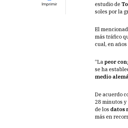
estudio de
To
Imprimir
soles por la g
El mencionad
más tráfico q
cual, en años
“La
peor con
se ha estable
medio alem
De acuerdo c
28 minutos y 
de los
datos 
más en recorr