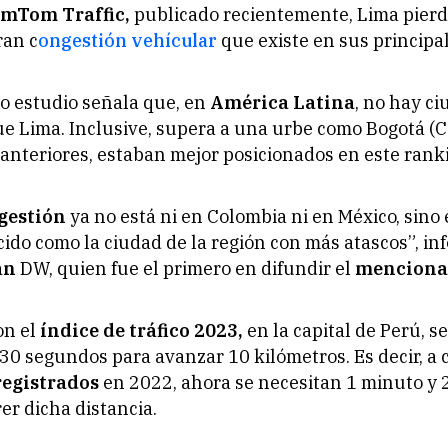
mTom Traffic,
publicado recientemente, Lima pierd
ran c
ongestión vehícular
que existe en sus principa
o estudio señala que, en
América Latina
, no hay c
ue Lima. Inclusive, supera a una urbe como Bogotá (C
 anteriores, estaban mejor posicionados en este rank
gestión
ya no está ni en Colombia ni en México, sino
cido como la ciudad de la región con más atascos”, in
án
DW, quien fue el primero en difundir el
mencionad
on el
índice de tráfico 2023,
en la capital de Perú, s
30 segundos para avanzar 10 kilómetros. Es decir, a
registrados
en 2022, ahora se necesitan 1 minuto y
er dicha distancia.