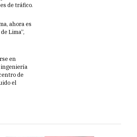
es de tráfico.
ma, ahora es
 de Lima”,
rse en
 ingeniería
centro de
uido el