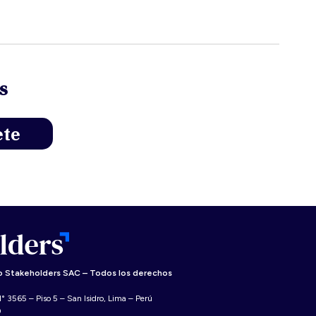
s
 Stakeholders SAC – Todos los derechos
° 3565 – Piso 5 – San Isidro, Lima – Perú
0