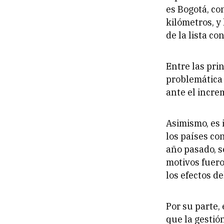
es Bogotá, co
kilómetros, y
de la lista c
Entre las pri
problemática d
ante el incr
Asimismo, es 
los países co
año pasado, s
motivos fuero
los efectos de
Por su parte,
que la gestió