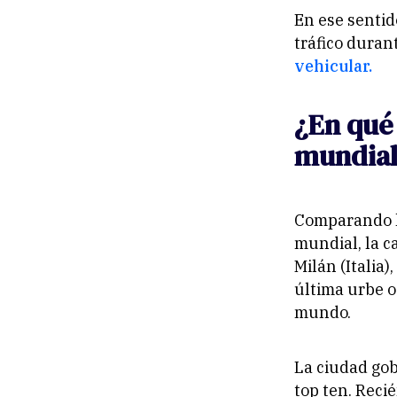
En ese sentid
tráfico duran
vehicular.
¿En qué 
mundia
Comparando l
mundial, la c
Milán (Italia)
última urbe o
mundo.
La ciudad gob
top ten. Reci