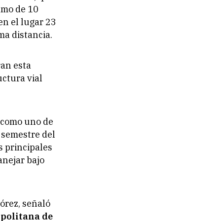
amo de 10
en el lugar 23
ma distancia.
ran esta
uctura vial
 como uno de
r semestre del
s principales
anejar bajo
órez, señaló
politana de