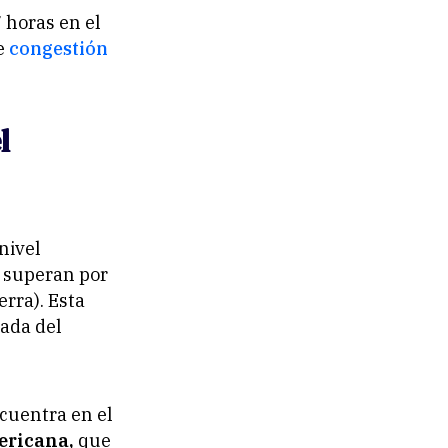
 horas en el
de
congestión
l
 nivel
a superan por
erra). Esta
ada del
ncuentra en el
ericana,
que