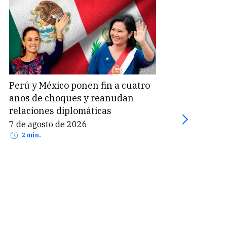
Perú y México ponen fin a cuatro
Suel
años de choques y reanudan
Perú
relaciones diplomáticas
part
7 de agosto de 2026
7 de
2 min.
2 