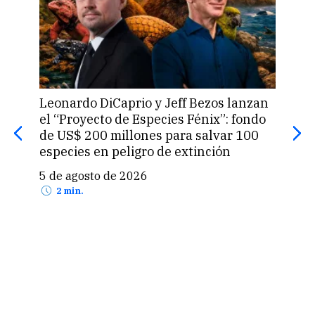
Leonardo DiCaprio y Jeff Bezos lanzan
La 
el “Proyecto de Especies Fénix”: fondo
que
de US$ 200 millones para salvar 100
prod
especies en peligro de extinción
5 d
5 de agosto de 2026
2 min.