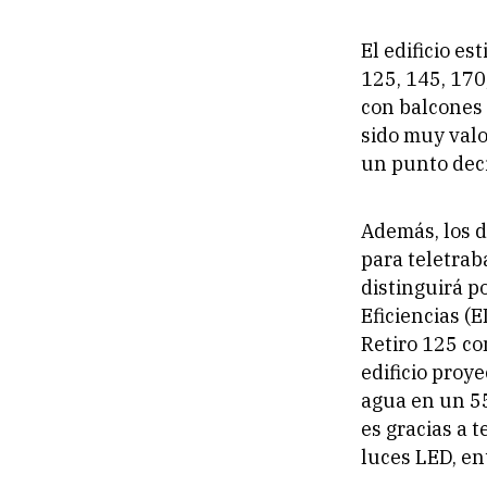
El edificio est
125, 145, 170
con balcones 
sido muy valo
un punto deci
Además, los d
para teletrab
distinguirá p
Eficiencias (E
Retiro 125 co
edificio proy
agua en un 5
es gracias a 
luces LED, en