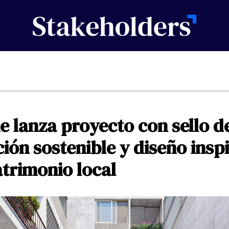
ne
lanza
proyecto
con
sello
d
ción
sostenible
y
diseño
insp
atrimonio
local