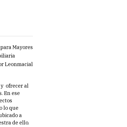
o para Mayores
iliaria
por Leonmacial
y ofrecer al
s. En ese
yectos
o lo que
 ubicado a
stra de ello.