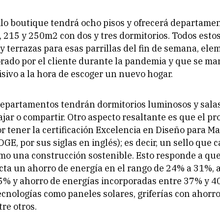
ilo
boutique
tendrá ocho pisos y ofrecerá departamen
, 215 y 250m2 con dos y tres dormitorios. Todos esto
y terrazas para esas parrillas del fin de semana, el
rado por el cliente durante la pandemia y que se m
sivo a la hora de escoger un nuevo hogar.
epartamentos tendrán dormitorios luminosos y salas
ajar o compartir. Otro aspecto resaltante es que el pr
or tener la certificación Excelencia en Diseño para M
DGE, por sus siglas en inglés); es decir, un sello que ca
mo una construcción sostenible. Esto responde a que
ecta un ahorro de energía en el rango de 24% a 31%, 
5% y ahorro de energías incorporadas entre 37% y 4
tecnologías como paneles solares, griferías con ahorr
tre otros.