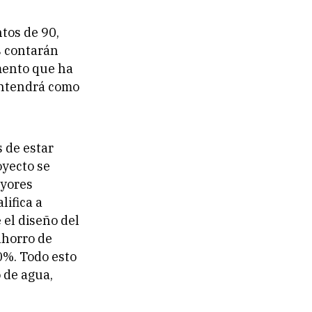
tos de 90,
s contarán
emento que ha
antendrá como
 de estar
oyecto se
ayores
lifica a
 el diseño del
ahorro de
0%. Todo esto
o de agua,