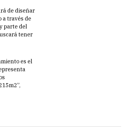
ará de diseñar
 a través de
y parte del
buscará tener
.
amiento es el
representa
os
 215m2”,