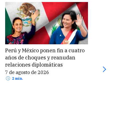
Perú y México ponen fin a cuatro
Suel
años de choques y reanudan
Perú
relaciones diplomáticas
part
7 de agosto de 2026
7 de
2 min.
2 