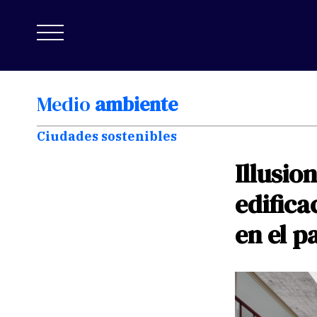
Medio
ambiente
Ciudades sostenibles
Illusio
edifica
en
el
p