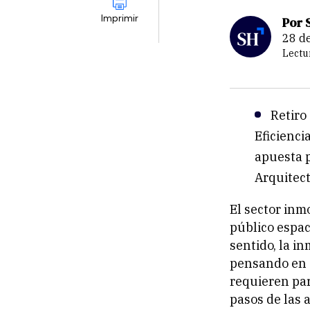
Imprimir
Por 
28 d
Lectu
Retiro
Eficienci
apuesta p
Arquitect
El sector inm
público espac
sentido, la i
pensando en 
requieren par
pasos de las 