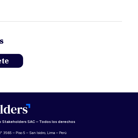
s
 Stakeholders SAC – Todos los derechos
° 3565 – Piso 5 – San Isidro, Lima – Perú