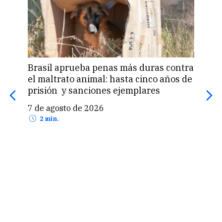
Brasil aprueba penas más duras contra
Una 
el maltrato animal: hasta cinco años de
«pas
prisión y sanciones ejemplares
pro
US$
7 de agosto de 2026
7 d
2 min.