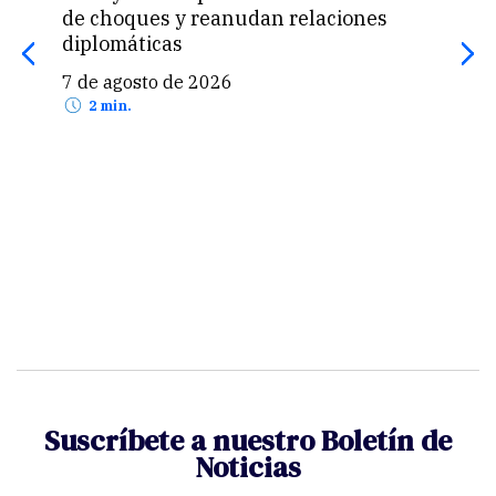
de choques y reanudan relaciones
MEF 
diplomáticas
emp
7 de agosto de 2026
7 d
2 min.
Suscríbete a nuestro Boletín de
Noticias