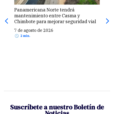
Panamericana Norte tendrá
Leon
mantenimiento entre Casma y
el “
Chimbote para mejorar seguridad vial
de 
espe
7 de agosto de 2026
5 d
2 min.
Suscríbete a nuestro Boletín de
Noticias