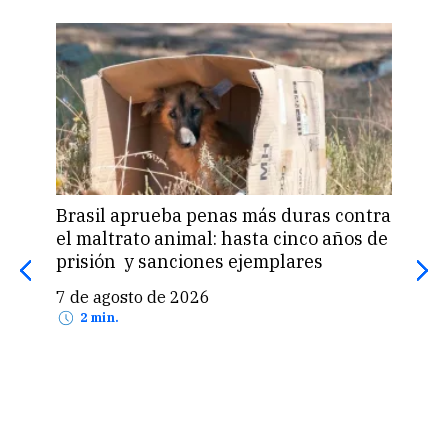
Brasil aprueba penas más duras contra
Una 
el maltrato animal: hasta cinco años de
«pas
prisión y sanciones ejemplares
pro
US$
7 de agosto de 2026
7 d
2 min.