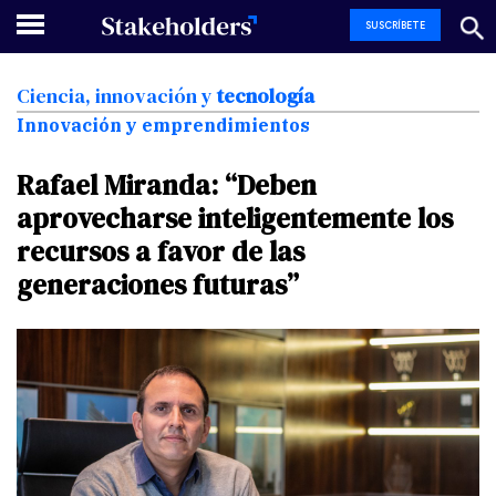
SUSCRÍBETE
Ciencia,
innovación
y
tecnología
Innovación y emprendimientos
Rafael
Miranda:
“Deben
aprovecharse
inteligentemente
los
recursos
a
favor
de
las
generaciones
futuras”