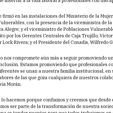
de insertar a la vida laboral a profesionales con disc
 firmó en las instalaciones del Ministerio de la Mujer
ulnerables, con la presencia de la viceministra de la
a Alegre; y el viceministro de Poblaciones Vulnerable
ito por los Gerentes Centrales de Caja Trujillo, Víctor
 Lock Rivera; y el Presidente del Conadis, Wilfredo 
io nos compromete aún más a seguir promoviendo un
inclusión. Estamos promoviendo que profesionales c
iferentes se unan a nuestra familia institucional, en 
abores de las que goza cualquiera de nuestros colab
via Morán.
- lo hacemos porque confiamos y creemos que desde
os ser parte de la transformación de nuestra socie
ena es tender puentes para que todos trabajemos en