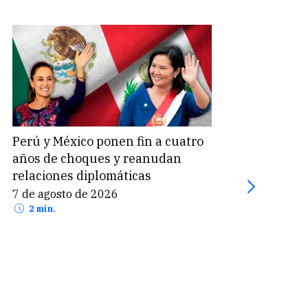
Perú y México ponen fin a cuatro
Suel
años de choques y reanudan
Perú
relaciones diplomáticas
part
7 de agosto de 2026
7 de
2 min.
2 