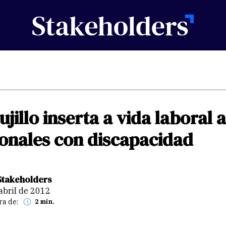
ujillo
inserta
a
vida
laboral
a
onales
con
discapacidad
Stakeholders
 abril de 2012
ra de:
2 min.