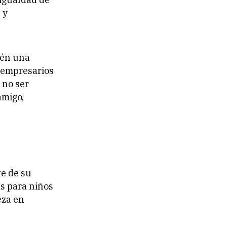
 y
ién una
roempresarios
 no ser
amigo,
te de su
s para niños
eza en