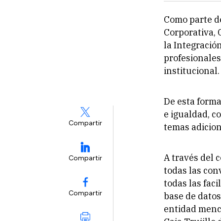
Como parte de
Corporativa, 
la Integració
profesionales
institucional.
De esta forma
e igualdad, c
Compartir
temas adicion
A través del 
Compartir
todas las con
todas las faci
Compartir
base de datos
entidad menci