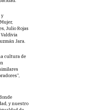
apacidad.
 y
 Mujer,
s, Julio Rojas
 Valdivia
Guzmán Jara.
a cultura de
on
similares
oradores”,
 donde
dad, y nuestro
 igualdad de