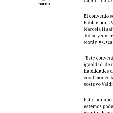
Caja Trujillo 
Imprimir
El convenio se
Poblaciones V
Marcela Huait
Julca; y suscr
Morán y Óscar
“Este conven
igualdad, de 
habilidades d
condiciones l
sostuvo Valdi
Esto –añadió
estemos podem
granito de ar