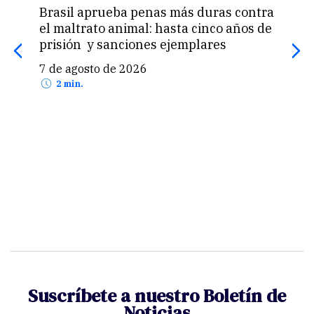
Brasil aprueba penas más duras contra
Una 
el maltrato animal: hasta cinco años de
«pas
prisión y sanciones ejemplares
pro
US$
7 de agosto de 2026
7 d
2 min.
Suscríbete a nuestro Boletín de
Noticias