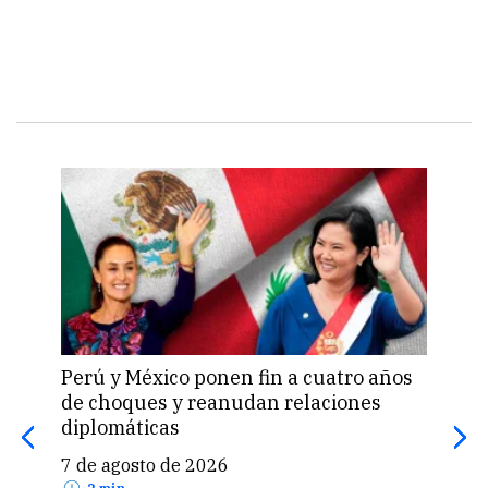
Perú y México ponen fin a cuatro años
Sue
de choques y reanudan relaciones
MEF 
diplomáticas
emp
7 de agosto de 2026
7 d