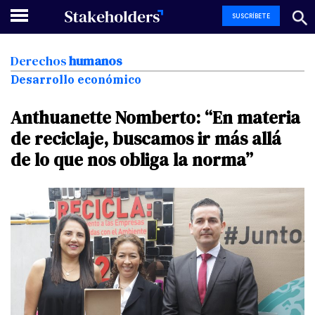
SUSCRÍBETE
Derechos
humanos
Desarrollo económico
Anthuanette
Nomberto:
“En
materia
de
reciclaje,
buscamos
ir
más
allá
de
lo
que
nos
obliga
la
norma”