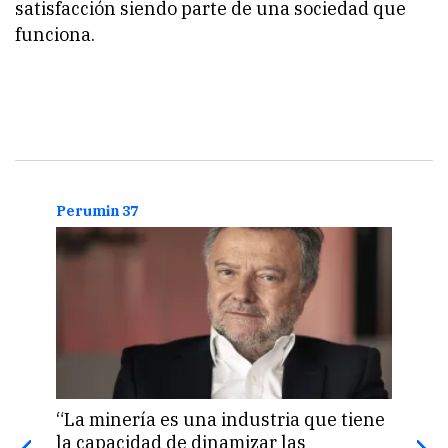
satisfacción siendo parte de una sociedad que
funciona.
Perumin 37
Peru
“La minería es una industria que tiene
“La
la capacidad de dinamizar las
inno