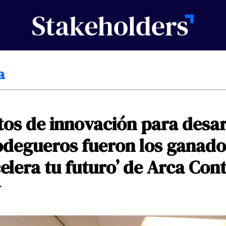
a
tos
de
innovación
para
desar
odegueros
fueron
los
ganado
celera
tu
futuro’
de
Arca
Cont
y