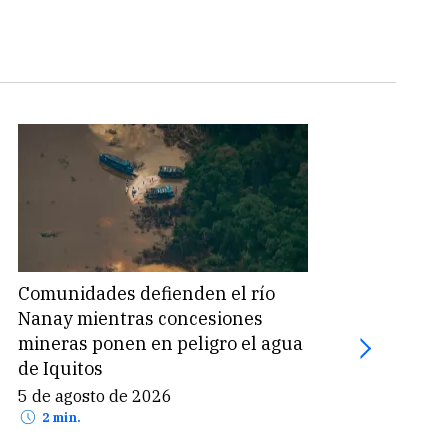
Comunidades defienden el río
Coca
Nanay mientras concesiones
mill
mineras ponen en peligro el agua
por 
de Iquitos
5 de
2 
5 de agosto de 2026
2 min.