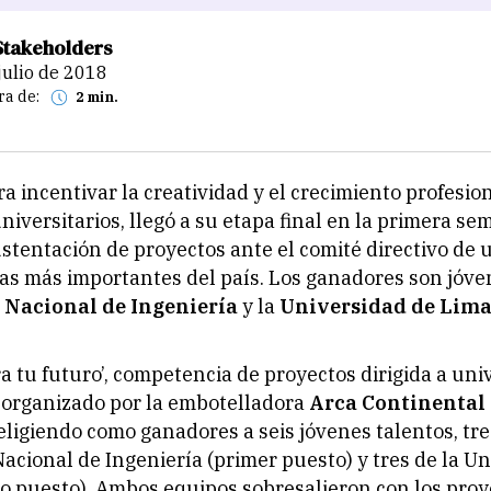
Stakeholders
 julio de 2018
ra de:
2 min.
a incentivar la creatividad y el crecimiento profesio
iversitarios, llegó a su etapa final en la primera sem
ustentación de proyectos ante el comité directivo de 
s más importantes del país. Los ganadores son jóve
 Nacional de Ingeniería
y la
Universidad de Lim
ra tu futuro’, competencia de proyectos dirigida a uni
, organizado por la embotelladora
Arca Continental
 eligiendo como ganadores a seis jóvenes talentos, tre
acional de Ingeniería (primer puesto) y tres de la U
 puesto). Ambos equipos sobresalieron con los proye