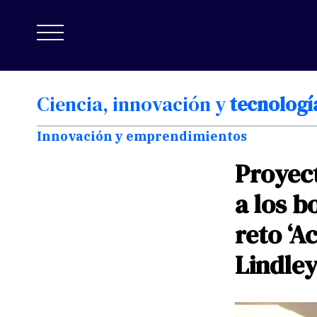
Ciencia,
innovación
y
tecnologí
Innovación y emprendimientos
Proyec
a
los
b
reto
‘A
Lindle