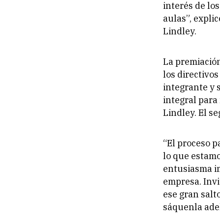
interés de lo
aulas”,
explic
Lindley.
La premiación
los directivo
integrante y 
integral para
Lindley. El s
“El proceso p
lo que estamo
entusiasma im
empresa. Invi
ese gran salt
sáquenla ade