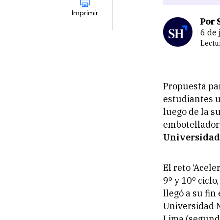
Imprimir
Por 
6 de
Lectu
Propuesta par
estudiantes un
luego de la s
embotelladora
Universidad
El reto ‘Acele
o
o
9
y 10
ciclo
llegó a su fin
Universidad N
Lima (segundo