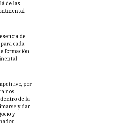
lá de las
ontinental
resencia de
 para cada
de formación
inental
mpetitivo, por
ra nos
dentro de la
imarse y dar
ocio y
anador.