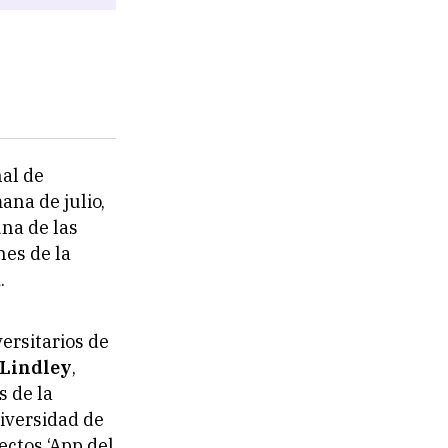
nal de
ana de julio,
una de las
nes de la
a
.
versitarios de
 Lindley
,
s de la
niversidad de
ctos ‘App del