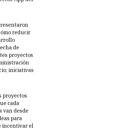
 presentaron
¿cómo reducir
rrollo
recha de
tes proyectos
ministración
o; iniciativas
s proyectos
que cada
as van desde
deas para
 incentivar el