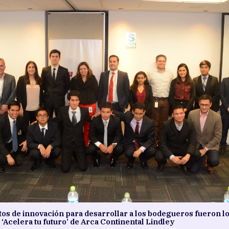
os de innovación para desarrollar a los bodegueros fueron l
 ‘Acelera tu futuro’ de Arca Continental Lindley