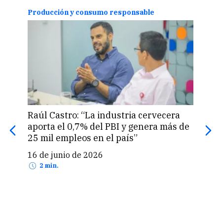
Producción y consumo responsable
Prod
Raúl Castro: “La industria cervecera
Plat
aporta el 0,7% del PBI y genera más de
apue
25 mil empleos en el país”
biod
16 de junio de 2026
16 
2 min.