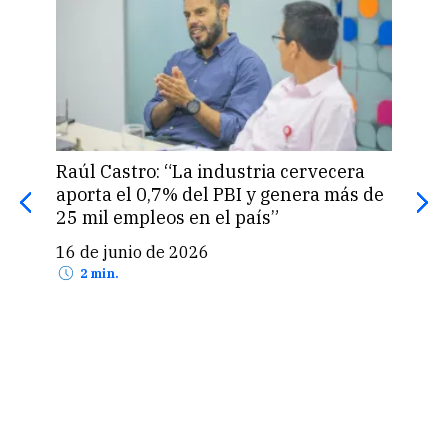
Raúl Castro: “La industria cervecera
Plat
aporta el 0,7% del PBI y genera más de
apue
25 mil empleos en el país”
biod
16 de junio de 2026
16 
2 min.