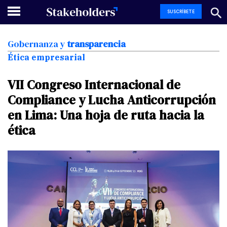
SUSCRÍBETE
Gobernanza
y
transparencia
Ética empresarial
VII
Congreso
Internacional
de
Compliance
y
Lucha
Anticorrupción
en
Lima:
Una
hoja
de
ruta
hacia
la
ética