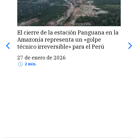
El cierre de la estación Panguana en la
Amazonía representa un «golpe
Ele
técnico irreversible» para el Perú
pag
mie
27 de enero de 2026
2 min.
15 