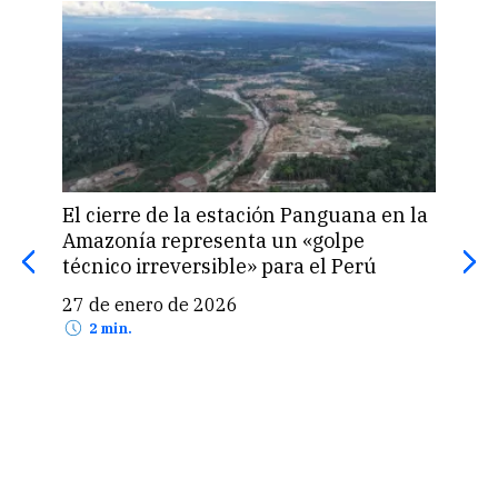
El cierre de la estación Panguana en la
Amazonía representa un «golpe
Ele
técnico irreversible» para el Perú
pag
mie
27 de enero de 2026
2 min.
15 