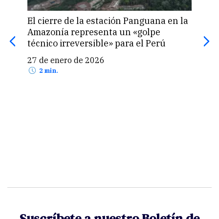
e de la estación Panguana en la
a representa un «golpe
Elecciones 2026 e
irreversible» para el Perú
pagarás si no suf
miembro de mesa
nero de 2026
15 de enero de 2026
2 min.
Suscríbete a nuestro Boletín de