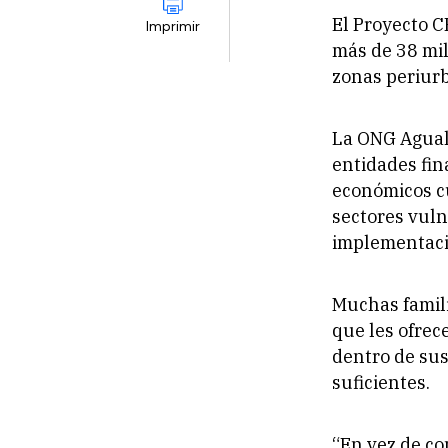
El Proyecto C
Imprimir
más de 38 mil
zonas periurb
La ONG Agual
entidades fin
económicos cu
sectores vuln
implementaci
Muchas famili
que les ofrec
dentro de su
suficientes.
“En vez de co