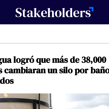
gua
logró
que
más
de
38,000
s
cambiaran
un
silo
por
baño
dos