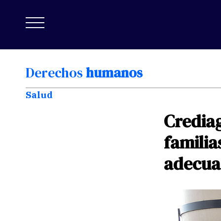
Derechos
humanos
Salud
Credia
familia
adecua