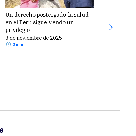
Un derecho postergado, la salud
Una 
en el Perú sigue siendo un
pacie
privilegio
la e
3 de noviembre de 2025
16 d
2 min.
2 
s