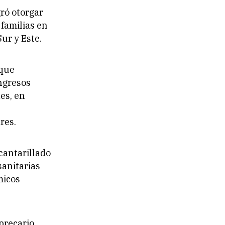
ró otorgar
familias en
ur y Este.
 que
ingresos
es, en
res.
cantarillado
sanitarias
micos
 precario