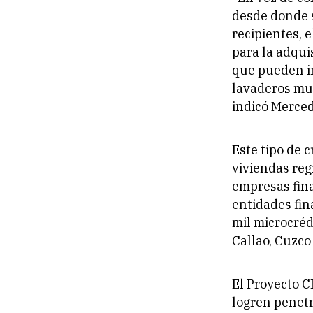
desde donde s
recipientes, 
para la adqui
que pueden i
lavaderos mul
indicó Merced
Este tipo de 
viviendas reg
empresas fina
entidades fi
mil microcréd
Callao, Cuzco
El Proyecto 
logren penetr