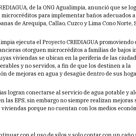
REDIAGUA, de la ONG Agualimpia, anunció que se log
 microcréditos para implementar baños adecuados a 
anas de Arequipa, Callao, Cuzco y Lima Cono Norte, S
impia ejecuta el Proyecto CREDIAGUA promoviendo
ancieras otorguen microcréditos a familias de bajos 
yas viviendas se ubican en la periferia de las ciudad
erables y no servidos, a fin de que los destinen a la
ón de mejoras en agua y desagüe dentro de sus hoga
as logran conectarse al servicio de agua potable y al
en las EPS, sin embargo no siempre realizan mejoras 
s viviendas porque no cuentan con los medios econó
ntinuar con el uso de silos y solo contar con un caño