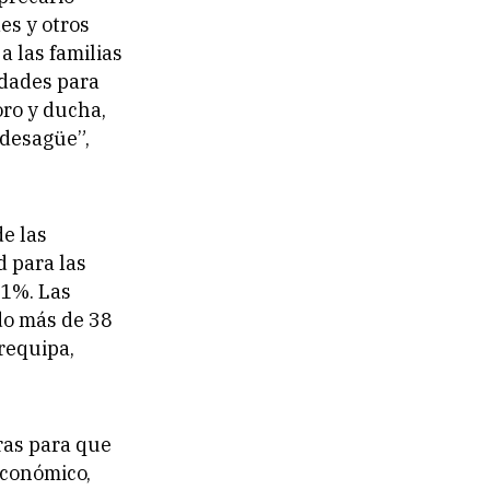
es y otros
a las familias
idades para
ro y ducha,
 desagüe”,
de las
d para las
 1%. Las
do más de 38
requipa,
ras para que
económico,