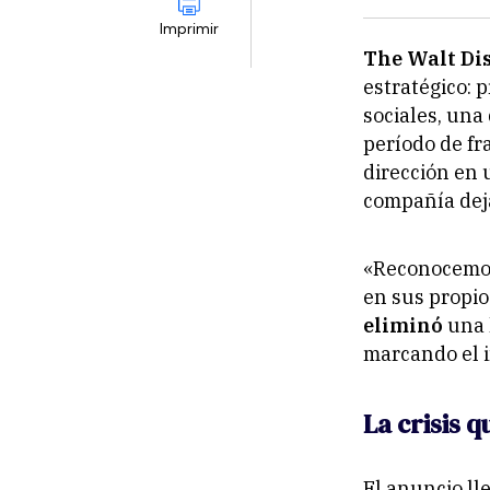
Imprimir
The Walt D
estratégico: 
sociales, una
período de fr
dirección en 
compañía deja
«Reconocemos 
en sus propio
eliminó
una 
marcando el i
La crisis 
El anuncio ll