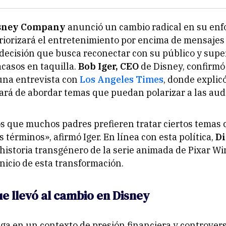
isney Company
anunció un cambio radical en su en
priorizará el entretenimiento por encima de mensajes 
 decisión que busca reconectar con su público y supe
acasos en taquilla.
Bob Iger, CEO
de Disney, confirmó
una entrevista con
Los Angeles Times
, donde explic
rá de abordar temas que puedan polarizar a las aud
que muchos padres prefieren tratar ciertos temas c
s términos»
, afirmó Iger. En línea con esta política,
D
historia transgénero de la serie animada de Pixar
Wi
nicio de esta transformación.
que llevó al cambio en Disney
ega en un contexto de presión financiera y controver