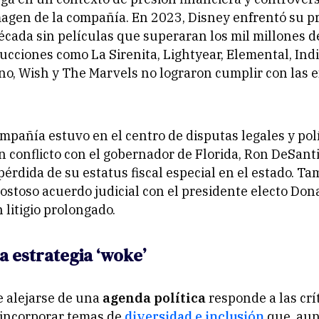
magen de la compañía. En 2023, Disney enfrentó su p
cada sin películas que superaran los mil millones d
oducciones como
La Sirenita
,
Lightyear
,
Elemental
,
Ind
ino
,
Wish
y
The Marvels
no lograron cumplir con las 
mpañía estuvo en el centro de disputas legales y polí
 conflicto con el gobernador de Florida, Ron DeSanti
 pérdida de su estatus fiscal especial en el estado. T
ostoso acuerdo judicial con el presidente electo Do
 litigio prolongado.
la estrategia ‘woke’
e alejarse de una
agenda política
responde a las crí
 incorporar temas de
diversidad e inclusión
que, aun