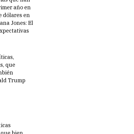
rimer año en
e dólares en
iana Jones: El
expectativas
ticas,
s, que
ambién
nald Trump
ticas
que bien