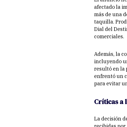
afectado la i
más de una dé
taquilla. Pr
Dial del Dest
comerciales.
Además, la co
incluyendo un
resultó en la
enfrentó un c
para evitar un
Críticas a 
La decisión d
recibidas por