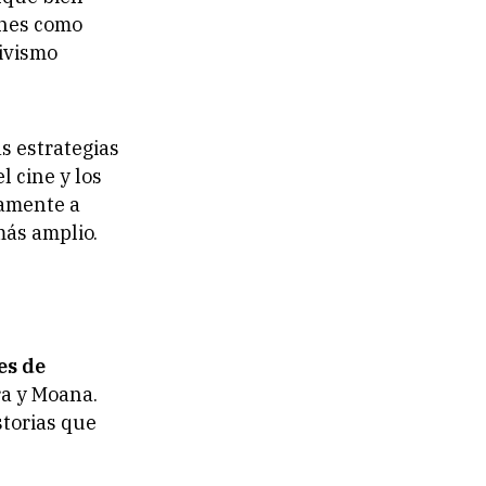
ones como
ivismo
as estrategias
 cine y los
vamente a
más amplio.
es de
ra
y
Moana
.
storias que