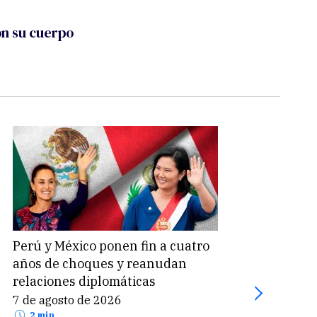
on su cuerpo
Perú y México ponen fin a cuatro
Suel
años de choques y reanudan
Perú
relaciones diplomáticas
part
7 de agosto de 2026
7 de
2 min.
2 