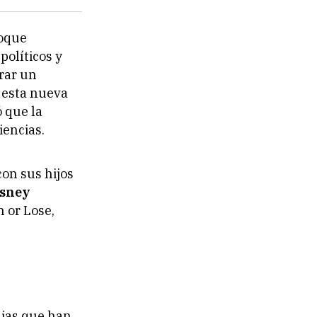
foque
políticos y
rar un
 esta nueva
ó que la
iencias.
on sus hijos
isney
n or Lose
,
sias que han