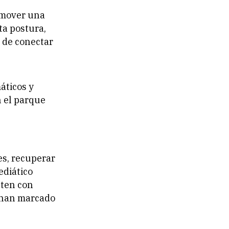
omover una
ta postura,
d de conectar
áticos y
 el parque
es, recuperar
ediático
cten con
e han marcado