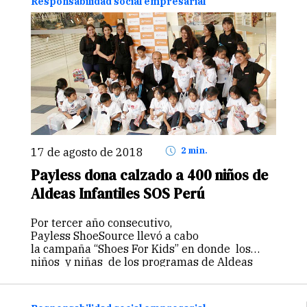
Responsabilidad social empresarial
17 de agosto de 2018
2 min.
Payless dona calzado a 400 niños de
Aldeas Infantiles SOS Perú
Por tercer año consecutivo,
Payless ShoeSource llevó a cabo
la campaña “Shoes For Kids” en donde los
niños y niñas de los programas de Aldeas
Infantiles SOS Perú, tuvieron la oportunidad
de elegir el modelo de su preferencia. En total,
fueron 400 vales de calzados…
Continuar