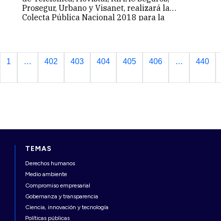
Prosegur, Urbano y Visanet, realizará la
Colecta Pública Nacional 2018 para la
prevención del cáncer en el Perú, la cual se
llevará a cabo el miércoles 05, jueves 06…
Continuar
1
…
402
403
404
405
406
…
440
TEMAS
Derechos humanos
Medio ambiente
Compromiso empresarial
Gobernanza y transparencia
Ciencia, innovación y tecnología
Políticas públicas