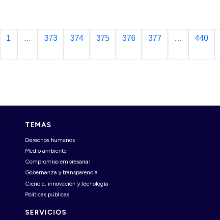
Motor Corporation que se realiza en la región
para dar a conocer la…
Continuar
1
…
373
374
375
376
377
…
440
TEMAS
Derechos humanos
Medio ambiente
Compromiso empresarial
Gobernanza y transparencia
Ciencia, innovación y tecnología
Políticas públicas
SERVICIOS