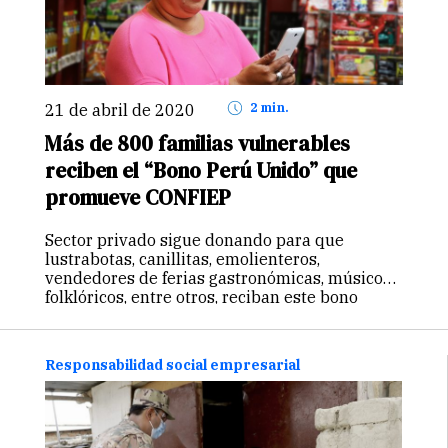
21 de abril de 2020
2 min.
Más de 800 familias vulnerables
reciben el “Bono Perú Unido” que
promueve CONFIEP
Sector privado sigue donando para que
lustrabotas, canillitas, emolienteros,
vendedores de ferias gastronómicas, músicos
folklóricos, entre otros, reciban este bono
solidario de S/380. Beneficiarios no necesitan
tener una cuenta bancaria ni hacer colas en
los bancos para cobrar el dinero.…
Continuar
Responsabilidad social empresarial